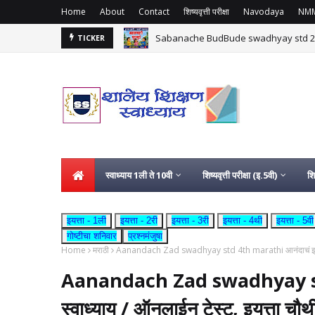
Home
About
Contact
शिष्यवृत्ती परीक्षा
Navodaya
NM
Sabanache BudBude swadhyay std 2nd | साबणा
TICKER
स्वाध्याय 1ली ते 10वी
शिष्यवृत्ती परीक्षा (इ.5वी)
शि
इयत्ता - 1ली
इयत्ता - 2री
इयत्ता - 3री
इयत्ता - 4थी
इयत्ता - 5वी
गोष्टीचा शनिवार
प्रश्नमंजुषा
Home
मराठी
Aanandach Zad swadhyay std 4th marathi आनंदाचं झाड स्व
Aanandach Zad swadhyay st
स्वाध्याय / ऑनलाईन टेस्ट, इयत्ता चौथ