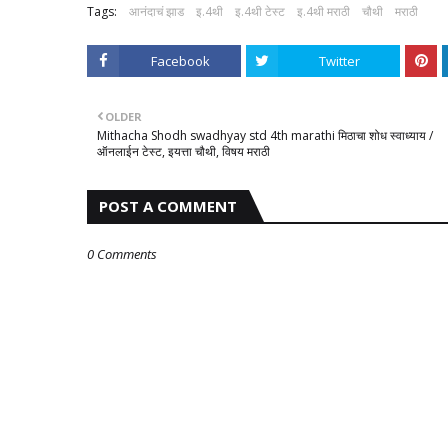
Tags:
आनंदाचं झाड
इ.4थी
इ.4थी टेस्ट
इ.4थी मराठी
चौथी
मराठी
Facebook
Twitter
OLDER
Mithacha Shodh swadhyay std 4th marathi मिठाचा शोध स्वाध्याय /
ऑनलाईन टेस्ट, इयत्ता चौथी, विषय मराठी
POST A COMMENT
0 Comments