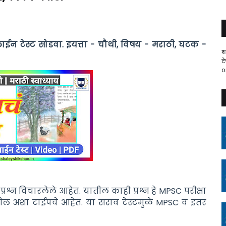
ईन टेस्ट सोडवा. इयत्ता - चौथी, विषय - मराठी, घटक -
श
ट
o
 प्रश्न विचारलेले आहेत. यातील काही प्रश्न हे MPSC परीक्षा
होतील अशा टाईपचे आहेत. या सराव टेस्टमुळे MPSC व इतर