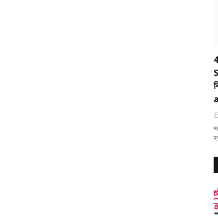
4
S
न
मह
प