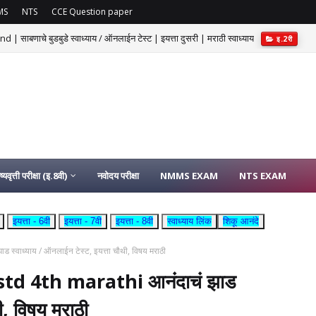
MS
NTS
CCE Question paper
चे बुडबुडे स्वाध्याय / ऑनलाईन टेस्ट | इयत्ता दुसरी | मराठी स्वाध्याय
इ.2री
ष्यवृत्ती परीक्षा (इ.8वी)
नवोदय परीक्षा
NMMS EXAM
NTS EXAM
इयत्ता - 6वी
इयत्ता - 7वी
इयत्ता - 8वी
स्वाध्याय लिंक
शिकू आनंदे
ाध्याय / ऑनलाईन टेस्ट, इयत्ता चौथी, विषय मराठी
d 4th marathi आनंदाचं झाड
ी, विषय मराठी