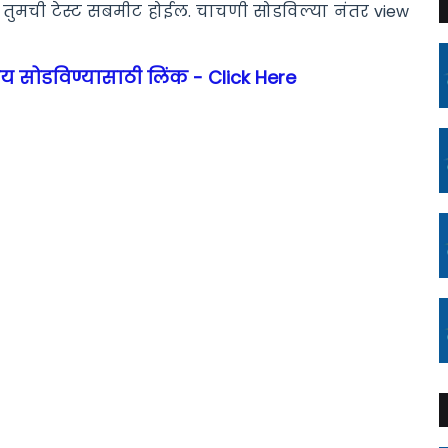
तरच तुमची टेस्ट सबमीट होईल. चाचणी सोडविल्या नंतर view
ाय सोडविण्यासाठी लिंक - Click Here