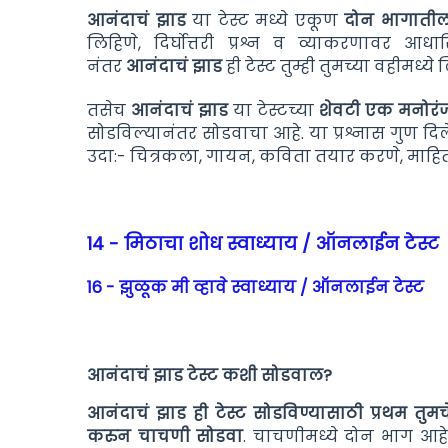
आनंदाचं झाड
या टेस्ट मध्ये एकूण
दोन भागाती
लिहिणे, दिर्घोत्तरी प्रश्न व व्याकरणावर आध
नंतर
आनंदाचं झाड
ही टेस्ट तुम्ही तुमच्या वहीमध्
तसेच
आनंदाचं झाड
या टेस्टच्या
शेवटी एक मनोरंज
सोडविल्यानंतर सोडवाचा आहे. या प्रश्नास गुण दिलेले
उदा:- चित्रकला, गायन, कविता तयार करणे, माहिती 
14 - मिठाचा शोध स्वाध्याय / ऑनलाईन टेस्ट
16 - झुळूक मी व्हावे स्वाध्याय / ऑनलाईन टेस्ट
आनंदाचं झाड टेस्ट कशी सोडवाल?
आनंदाचं झाड ही
टेस्ट सोडविण्यासाठी प्रथम तुम
करुन चाचणी सोडवा
. चाचणीमध्ये दोन भाग आहे