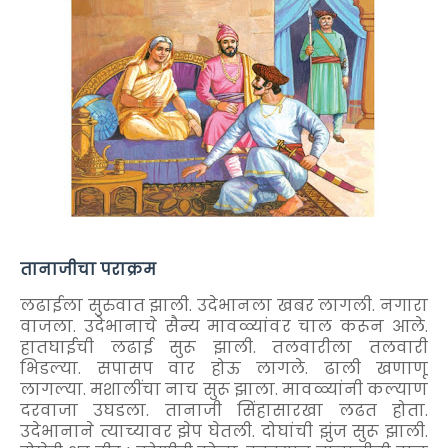
तानाजीचा पराक्रम
लढाईला सुरुवात झाली. उदेभानला खबर लागली. नगारा
वाजला. उदेभानाचे सैन्य मावळ्यांवर चाल करून आले.
हातघाईची लढाई सुरू झाली. तलवारीला तलवारी
भिडल्या. सपासप वार होऊ लागले. ढाली खणाणू
लागल्या. मशालींचा नाच सुरू झाला. मावळ्यांनी कल्याण
दरवाजा उघडला. तानाजी सिंहासारखा लढत होता.
उदेभानाने त्याच्यावर झेप घेतली. दोघांची झुंज सुरू झाली.