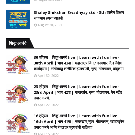
Shaley Shikshan Swadhyay std - 8th शालेय शिक्षण
स्वाध्याय इयत्ता आठवी
August 30, 2021
शिकू आनंदे
30 एप्रिल | शिकू आनंदे live | Learn with fun live -
30th April | भाग 43वा | महाराष्ट्र दिन / कामगार दिन विशेष
कार्यक्रम | संगीतबद्ध शारीरिक हालचाली, नृत्य, गीतगायन, बांबूकाम
April 30, 2022
23 एप्रिल | शिकू आनंदे live | Learn with fun live -
23rd April | भाग 42वा | मल्लखांब, नृत्य, गीतगायन, पेन स्टॅंड
तयार करणे.
April 22, 2022
16 एप्रिल | शिकू आनंदे live | Learn with fun live -
16th April | भाग 41वा | मल्लखांब,नृत्य, गीतगायन, फोटोफ्रेम
तयार करणे आणि रंगतदार प्रश्नांची मालिका
April 15, 2022