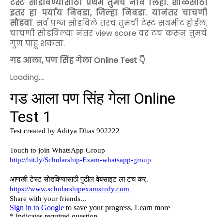
टेस्ट सोडविण्यासाठी प्रथम तुमचे नाव लिहा. शाळेसाठी
इतर हा पर्याय निवडा, जिल्हा निवडा. यानंतर चाचणी
सोडवा
. सर्व प्रश्न सोडविले तरच तुमची टेस्ट सबमीट होईल.
चाचणी सोडविल्या नंतर view score वर टच करुन तुमचे
गुण पाहू शकता.
गड आला, पण सिंह गेला
Online Test 👇
Loading....