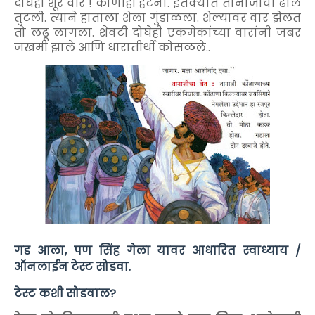
दोघेही शूर वीर ! कोणीही हटेना. इतक्यात तानाजीची ढाल
तुटली. त्याने हाताला शेला गुंडाळला. शेल्यावर वार झेलत
तो लढू लागला. शेवटी दोघेही एकमेकांच्या वारांनी जबर
जखमी झाले आणि धारातीर्थी कोसळले..
गड आला, पण सिंह गेला यावर आधारित स्वाध्याय /
ऑनलाईन टेस्ट सोडवा.
टेस्ट कशी सोडवाल?