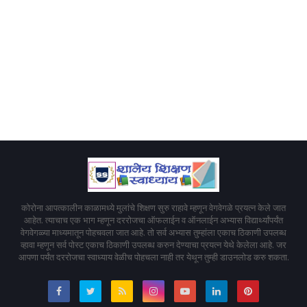
कोरोना आपत्कालीन काळामध्ये मुलांचे शिक्षण सुरु राहावे म्हणून वेगवेगळे प्रयत्न केले जात
आहेत. त्याचाच एक भाग म्हणून दररोजचा ऑफलाईन व ऑनलाईन अभ्यास विद्यार्थ्यांपर्यंत
वेगवेगळ्या माध्यमातून पोहचवला जात आहे. तो सर्व अभ्यास तुम्हांला एकाच ठिकाणी उपलब्ध
व्हावा म्हणून सर्व पोस्ट एकाच ठिकाणी उपलब्ध करुन देण्याचा प्रयत्न येथे केलेला आहे. जर
आपणा पर्यंत दररोजचा स्वाध्याय वेळीच पोहचला नाही तर येथून तुम्ही डाउनलोड करु शकता.