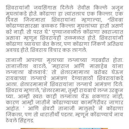
शिवरायांनी जयसिंगास
दिलेले तेवीस किल्ले अजून
मुघलांकडे होते. कोंढाणा हा त्यांतलाच एक किल्ला. एक
दिवस जिजामाता शिवरायांना म्हणाल्या, “शिवबा
कोंढाण्यासारखा बळकट किल्ला मुघलांच्या हाती असणे
बरे नाही. तो परत घे." पुण्याजवळील कोंढाणा स्वराज्यात
असावा म्हणून शिवरायही तळमळत होते. शिवरायांनी
कोंढाणा घ्यायचा बेत केला, पण कोंढाणा जिंकणे अतिशय
अवघड होते. शिवराय विचार करू लागले.
तानाजी आपल्या मुलाच्या लग्नाच्या गडबडीत होता.
तानाजीला वाटले, 'महाराज आणि मासाहेब यांना
लग्नाला बोलवावे.' तो शेलारमामाला बरोबर घेऊन
रायबाच्या लग्नाचे आमंत्रण देण्यासाठी शिवरायांकडे
आला. शेलारमामाने शिवरायांना लग्नाचे आमंत्रण दिले.
शिवराय म्हणाले, "शेलारमामा, तुम्ही रायबाचे लग्न उरकून
घ्या.. आम्ही स्वतः काही लग्नाला येऊ शकणार नाही,
कारण आम्ही जातीने कोंढाण्याच्या कामगिरीवर जाणार
आहोत. ' आणि शेवटी तानाजी मालुसरे ने कोंढाणा
जिंकला, पण तो धारातीर्थी पडला. म्हणून कोंढाण्याचे नाव
ठेवले सिंहगड.