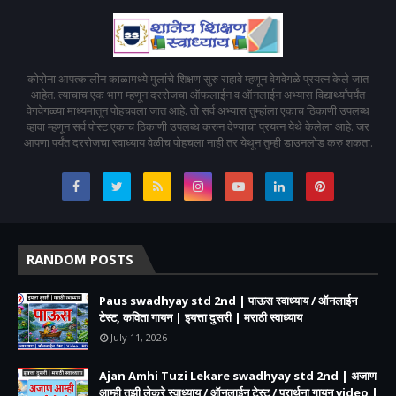
कोरोना आपत्कालीन काळामध्ये मुलांचे शिक्षण सुरु राहावे म्हणून वेगवेगळे प्रयत्न केले जात
आहेत. त्याचाच एक भाग म्हणून दररोजचा ऑफलाईन व ऑनलाईन अभ्यास विद्यार्थ्यांपर्यंत
वेगवेगळ्या माध्यमातून पोहचवला जात आहे. तो सर्व अभ्यास तुम्हांला एकाच ठिकाणी उपलब्ध
व्हावा म्हणून सर्व पोस्ट एकाच ठिकाणी उपलब्ध करुन देण्याचा प्रयत्न येथे केलेला आहे. जर
आपणा पर्यंत दररोजचा स्वाध्याय वेळीच पोहचला नाही तर येथून तुम्ही डाउनलोड करु शकता.
RANDOM POSTS
Paus swadhyay std 2nd | पाऊस स्वाध्याय / ऑनलाईन
टेस्ट, कविता गायन | इयत्ता दुसरी | मराठी स्वाध्याय
July 11, 2026
Ajan Amhi Tuzi Lekare swadhyay std 2nd | अजाण
आम्ही तुझी लेकरे स्वाध्याय / ऑनलाईन टेस्ट / प्रार्थना गायन video |