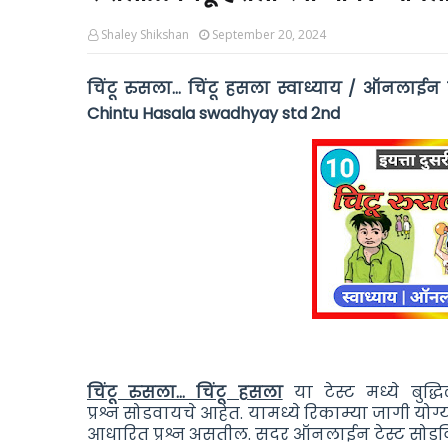
Shaley Shikshan
September 20, 2024
चिंटू रुसला... चिंटू हसला स्वाध्याय / ऑनलाईन टे
Chintu Hasala swadhyay std 2nd
चिंटू रुसला... चिंटू हसला
या टेस्ट मध्ये बुद्
प्रश्न
सोडवायचे आहेत. यामध्ये
रिकाम्या जागी योग्
आधारित प्रश्न असतील.
सदर ऑनलाईन टेस्ट सोडविल्य