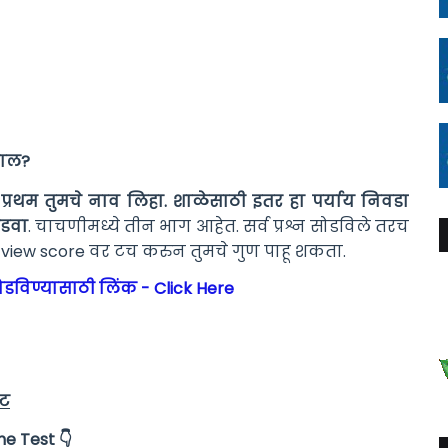
डवाल?
 प्रथम तुमचे नाव लिहा. शाळेसाठी इतर हा पर्याय निवडा
ोडवा
. चाचणीमध्ये तीन भाग आहेत. सर्व प्रश्न सोडविले तरच
 view score वर टच करुन तुमचे गुण पाहू शकता.
ोडविण्यासाठी लिंक - Click Here
्ट
ine Test
👇