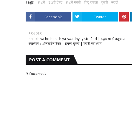
Tags:
इ.2री
इ.2री टेस्ट
इ.2री मराठी
चिंटू रुसला
दुसरी
मराठी
Facebook
Twitter
OLDER
haluch ya ho haluch ya swadhyay std 2nd | हळूच या हो हळूच या
स्वाध्याय / ऑनलाईन टेस्ट | इयत्ता दुसरी | मराठी स्वाध्याय
POST A COMMENT
0 Comments