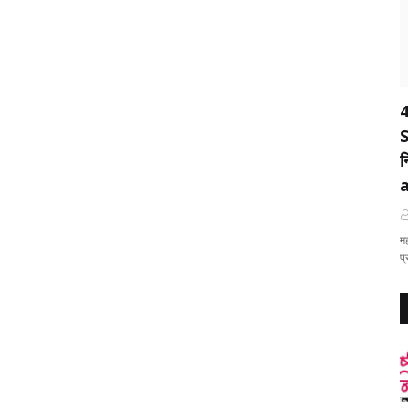
4
S
न
मह
प