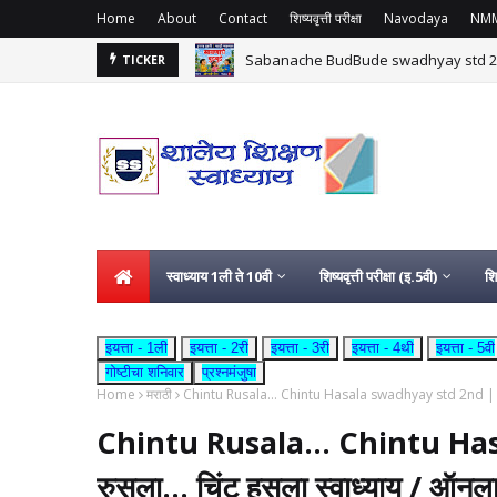
Home
About
Contact
शिष्यवृत्ती परीक्षा
Navodaya
NM
Sabanache BudBude swadhyay std 2nd | साबणा
TICKER
स्वाध्याय 1ली ते 10वी
शिष्यवृत्ती परीक्षा (इ.5वी)
शि
इयत्ता - 1ली
इयत्ता - 2री
इयत्ता - 3री
इयत्ता - 4थी
इयत्ता - 5वी
गोष्टीचा शनिवार
प्रश्नमंजुषा
Home
मराठी
Chintu Rusala... Chintu Hasala swadhyay std 2nd | चिंटू रु
Chintu Rusala... Chintu Has
रुसला... चिंटू हसला स्वाध्याय / ऑनलाई