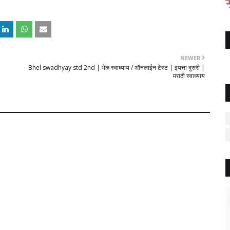
NEWER
Bhel swadhyay std 2nd | भेळ स्वाध्याय / ऑनलाईन टेस्ट | इयत्ता दुसरी |
मराठी स्वाध्याय