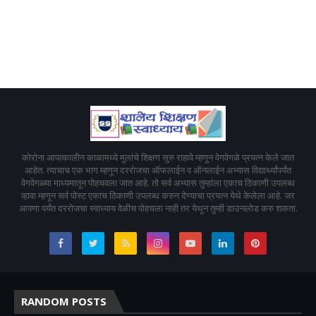
कोरोना आपत्कालीन काळामध्ये मुलांचे शिक्षण सुरु राहावे म्हणून वेगवेगळे प्रयत्न केले जात
आहेत. त्याचाच एक भाग म्हणून दररोजचा ऑफलाईन व ऑनलाईन अभ्यास विद्यार्थ्यांपर्यंत
वेगवेगळ्या माध्यमातून पोहचवला जात आहे. तो सर्व अभ्यास तुम्हांला एकाच ठिकाणी उपलब्ध
व्हावा म्हणून सर्व पोस्ट एकाच ठिकाणी उपलब्ध करुन देण्याचा प्रयत्न येथे केलेला आहे. जर
आपणा पर्यंत दररोजचा स्वाध्याय वेळीच पोहचला नाही तर येथून तुम्ही डाउनलोड करु शकता.
RANDOM POSTS