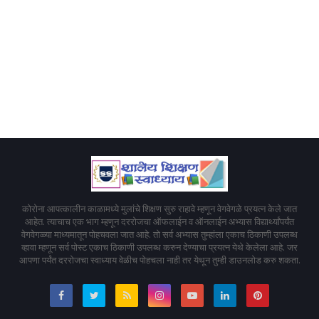
कोरोना आपत्कालीन काळामध्ये मुलांचे शिक्षण सुरु राहावे म्हणून वेगवेगळे प्रयत्न केले जात
आहेत. त्याचाच एक भाग म्हणून दररोजचा ऑफलाईन व ऑनलाईन अभ्यास विद्यार्थ्यांपर्यंत
वेगवेगळ्या माध्यमातून पोहचवला जात आहे. तो सर्व अभ्यास तुम्हांला एकाच ठिकाणी उपलब्ध
व्हावा म्हणून सर्व पोस्ट एकाच ठिकाणी उपलब्ध करुन देण्याचा प्रयत्न येथे केलेला आहे. जर
आपणा पर्यंत दररोजचा स्वाध्याय वेळीच पोहचला नाही तर येथून तुम्ही डाउनलोड करु शकता.