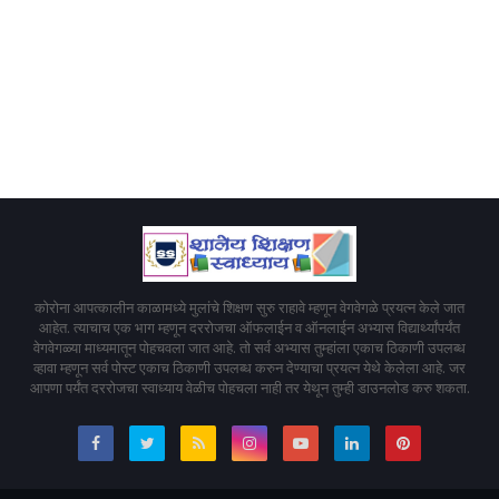
कोरोना आपत्कालीन काळामध्ये मुलांचे शिक्षण सुरु राहावे म्हणून वेगवेगळे प्रयत्न केले जात
आहेत. त्याचाच एक भाग म्हणून दररोजचा ऑफलाईन व ऑनलाईन अभ्यास विद्यार्थ्यांपर्यंत
वेगवेगळ्या माध्यमातून पोहचवला जात आहे. तो सर्व अभ्यास तुम्हांला एकाच ठिकाणी उपलब्ध
व्हावा म्हणून सर्व पोस्ट एकाच ठिकाणी उपलब्ध करुन देण्याचा प्रयत्न येथे केलेला आहे. जर
आपणा पर्यंत दररोजचा स्वाध्याय वेळीच पोहचला नाही तर येथून तुम्ही डाउनलोड करु शकता.