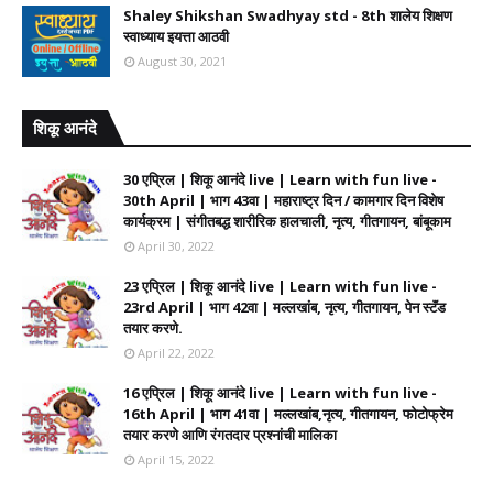
Shaley Shikshan Swadhyay std - 8th शालेय शिक्षण
स्वाध्याय इयत्ता आठवी
August 30, 2021
शिकू आनंदे
30 एप्रिल | शिकू आनंदे live | Learn with fun live -
30th April | भाग 43वा | महाराष्ट्र दिन / कामगार दिन विशेष
कार्यक्रम | संगीतबद्ध शारीरिक हालचाली, नृत्य, गीतगायन, बांबूकाम
April 30, 2022
23 एप्रिल | शिकू आनंदे live | Learn with fun live -
23rd April | भाग 42वा | मल्लखांब, नृत्य, गीतगायन, पेन स्टॅंड
तयार करणे.
April 22, 2022
16 एप्रिल | शिकू आनंदे live | Learn with fun live -
16th April | भाग 41वा | मल्लखांब,नृत्य, गीतगायन, फोटोफ्रेम
तयार करणे आणि रंगतदार प्रश्नांची मालिका
April 15, 2022