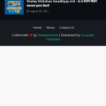
Shaley Shikshan Swadhyay std - 3rd शालेय शिक्षण
स्वाध्याय इयत्ता तिसरी
August 30, 2021
Home
About
Contact Us
Crafted with
by
TemplatesYard
| Distributed by
Gooyaabi
Templates