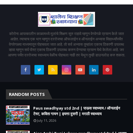
कोरोना आपत्कालीन काळामध्ये मुलांचे शिक्षण सुरु राहावे म्हणून वेगवेगळे प्रयत्न केले जात
आहेत. त्याचाच एक भाग म्हणून दररोजचा ऑफलाईन व ऑनलाईन अभ्यास विद्यार्थ्यांपर्यंत
वेगवेगळ्या माध्यमातून पोहचवला जात आहे. तो सर्व अभ्यास तुम्हांला एकाच ठिकाणी उपलब्ध
व्हावा म्हणून सर्व पोस्ट एकाच ठिकाणी उपलब्ध करुन देण्याचा प्रयत्न येथे केलेला आहे. जर
आपणा पर्यंत दररोजचा स्वाध्याय वेळीच पोहचला नाही तर येथून तुम्ही डाउनलोड करु शकता.
RANDOM POSTS
Paus swadhyay std 2nd | पाऊस स्वाध्याय / ऑनलाईन
टेस्ट, कविता गायन | इयत्ता दुसरी | मराठी स्वाध्याय
July 11, 2026