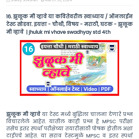
16. झुळूक मी व्हावे या कवितेवरील स्वाध्याय / ऑनलाईन
टेस्ट सोडवा. इयत्ता - चौथी, विषय - मराठी, घटक - झुळूक
मी व्हावे | jhuluk mi vhave swadhyay std 4th
झुळूक मी व्हावे
या टेस्ट मध्ये बुद्धिला चालना देणारे प्रश्न
विचारलेले आहेत. यातील काही प्रश्न हे MPSC परीक्षा
तसेच इतर स्पर्धा परीक्षेच्या तयारीसाठी पोषक होतील अशा
टाईपचे आहेत. या सराव टेस्टमुळे MPSC व इतर स्पर्धा