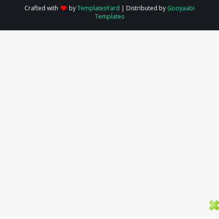
Crafted with
by
TemplatesYard
| Distributed by
Gooyaabi
Templates