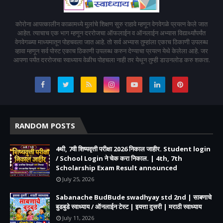
कोरोना आपत्कालीन काळामध्ये मुलांचे शिक्षण सुरु राहावे म्हणून वेगवेगळे प्रयत्न केले जात
आहेत. त्याचाच एक भाग म्हणून दररोजचा ऑफलाईन व ऑनलाईन अभ्यास विद्यार्थ्यांपर्यंत
वेगवेगळ्या माध्यमातून पोहचवला जात आहे. तो सर्व अभ्यास तुम्हांला एकाच ठिकाणी उपलब्ध
व्हावा म्हणून सर्व पोस्ट एकाच ठिकाणी उपलब्ध करुन देण्याचा प्रयत्न येथे केलेला आहे. जर
आपणा पर्यंत दररोजचा स्वाध्याय वेळीच पोहचला नाही तर येथून तुम्ही डाउनलोड करु शकता.
RANDOM POSTS
4थी, 7वी शिष्यवृत्ती परीक्षा 2026 निकाल जाहीर. Student login
/ School Login ने चेक करा निकाल. | 4th, 7th
Scholarship Exam Result announced
July 25, 2026
Sabanache BudBude swadhyay std 2nd | साबणाचे
बुडबुडे स्वाध्याय / ऑनलाईन टेस्ट | इयत्ता दुसरी | मराठी स्वाध्याय
July 11, 2026